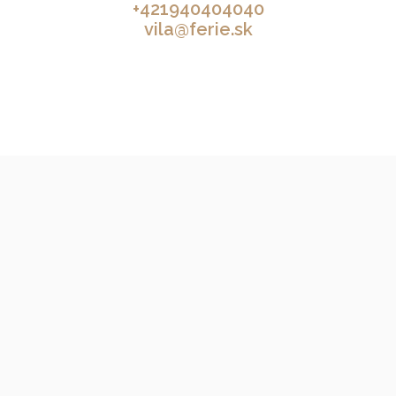
+421940404040
vila@ferie.sk